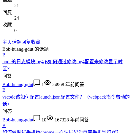
21
回复
24
收藏
0
主页
话题
回复
收藏
Bob-huang-gdut
的话题
B
node的日志模块log4.js如何通过修改log4配置来修改显示时
区？
问答
Bob-huang-gdut
1
2496
8 年前
问答
B
vscode该如何配置launch.json配置文件？（webpack指令启动的
话）
问答
Bob-huang-gdut
10
16732
8 年前
问答
B
如何像调试手机版chrome一样调试华为自带手机浏览器？