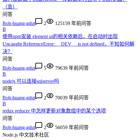
（急）
问答
Bob-huang-gdut
2
12515
9 年前
问答
B
使用npm安装 element ui的相关依赖后，在启动时出现
Uncaught ReferenceError: __DEV__ is not defined，不知如何解
决？
问答
Bob-huang-gdut
5
7963
9 年前
问答
B
nodejs 可以连接sqlserver吗
问答
Bob-huang-gdut
2
7003
9 年前
问答
B
redux reducer 中怎样更新对象数组中的某个选项
问答
Bob-huang-gdut
2
5605
9 年前
问答
Node.js 中文技术社区