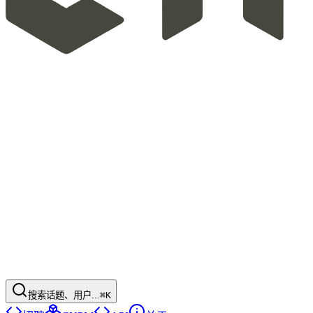
搜索话题、用户...
⌘K