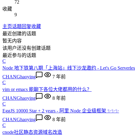
72
收藏
9
主页
话题
回复
收藏
最近创建的话题
暂无内容
该用户还没有创建话题
最近参与的话题
C
Node 地下铁第八期「上海站」线下沙龙邀约 - Let's Go Serverles
CHANGhaoying
7 年前
C
vim or emacs 能聊下各位大佬都用的什么？
CHANGhaoying
8 年前
C
EggJS 10000 Star + 2 years - 阿里 Node 企业级框架 ✨✨✨
CHANGhaoying
8 年前
C
cnode社区静态资源域名改造