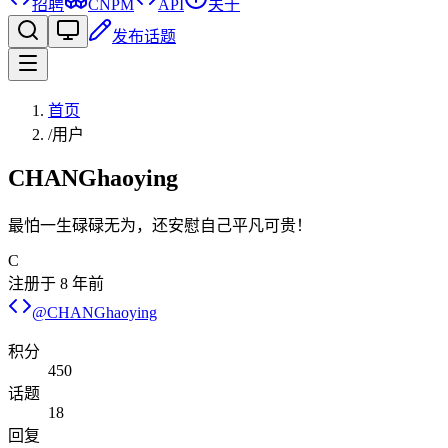
招聘
CNPM
API
关于
发布话题
首页
/
用户
CHANGhaoying
最怕一生碌碌无为，还安慰自己平凡可贵！
C
注册于
8 年前
@
CHANGhaoying
积分
450
话题
18
回复