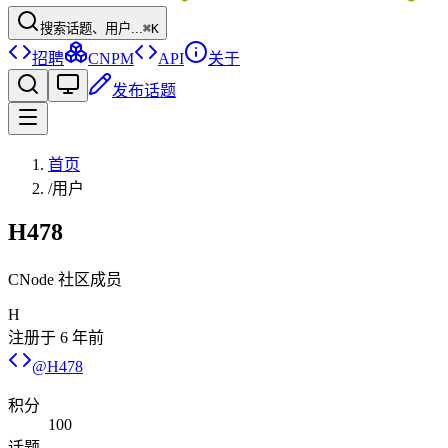
搜索话题、用户...
⌘K
招聘
CNPM
API
关于
发布话题
首页
/
用户
H478
CNode 社区成员
H
注册于
6 年前
@
H478
积分
100
话题