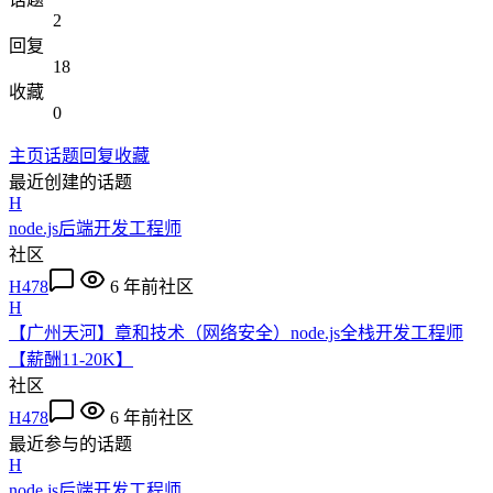
2
回复
18
收藏
0
主页
话题
回复
收藏
最近创建的话题
H
node.js后端开发工程师
社区
H478
6 年前
社区
H
【广州天河】章和技术（网络安全）node.js全栈开发工程师
【薪酬11-20K】
社区
H478
6 年前
社区
最近参与的话题
H
node.js后端开发工程师