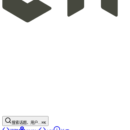
搜索话题、用户...
⌘K