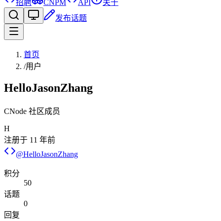
招聘
CNPM
API
关于
发布话题
首页
/
用户
HelloJasonZhang
CNode 社区成员
H
注册于
11 年前
@
HelloJasonZhang
积分
50
话题
0
回复