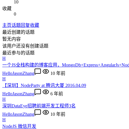
10
收藏
0
主页
话题
回复
收藏
最近创建的话题
暂无内容
该用户还没有创建话题
最近参与的话题
H
一个JS全栈构建的博客应用，MongoDb+Express+AngularJs+NodeJ
HelloJasonZhang
10 年前
H
【深圳】NodeParty at 腾讯大厦 2016.04.09
HelloJasonZhang
6 年前
H
深圳DataEye招聘前端开发工程师3名
HelloJasonZhang
10 年前
H
NodeJS 微信开发