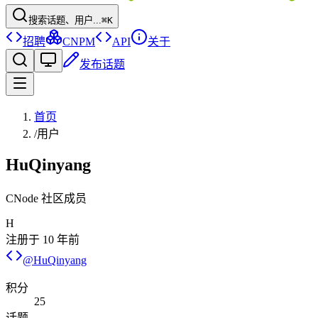
搜索话题、用户...
⌘K
招聘
CNPM
API
关于
发布话题
首页
/
用户
HuQinyang
CNode 社区成员
H
注册于
10 年前
@
HuQinyang
积分
25
话题