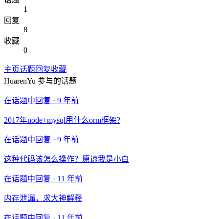
1
回复
8
收藏
0
主页
话题
回复
收藏
HuarenYu
参与的话题
在话题中回复 ·
9 年前
2017年node+mysql用什么orm框架?
在话题中回复 ·
9 年前
这种代码该怎么操作？原谅我是小白
在话题中回复 ·
11 年前
内存泄漏，求大神解释
在话题中回复 ·
11 年前