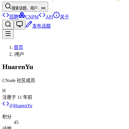
搜索话题、用户...
⌘K
招聘
CNPM
API
关于
发布话题
首页
/
用户
HuarenYu
CNode 社区成员
H
注册于
11 年前
@
HuarenYu
积分
45
话题