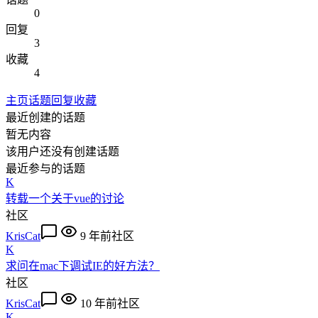
0
回复
3
收藏
4
主页
话题
回复
收藏
最近创建的话题
暂无内容
该用户还没有创建话题
最近参与的话题
K
转载一个关于vue的讨论
社区
KrisCat
9 年前
社区
K
求问在mac下调试IE的好方法？
社区
KrisCat
10 年前
社区
K