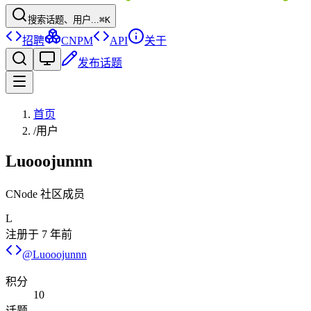
搜索话题、用户...
⌘K
招聘
CNPM
API
关于
发布话题
首页
/
用户
Luooojunnn
CNode 社区成员
L
注册于
7 年前
@
Luooojunnn
积分
10
话题