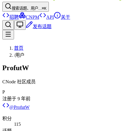
搜索话题、用户...
⌘K
招聘
CNPM
API
关于
发布话题
首页
/
用户
ProfutW
CNode 社区成员
P
注册于
9 年前
@
ProfutW
积分
115
话题