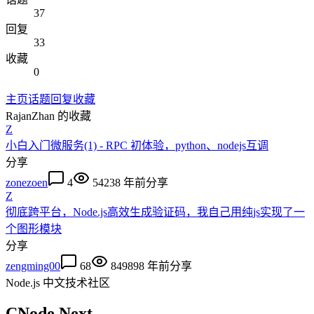
37
回复
33
收藏
0
主页
话题
回复
收藏
RajanZhan
的收藏
Z
小白入门微服务(1) - RPC 初体验，python、nodejs互调
分享
zonezoen
4
5423
8 年前
分享
Z
彻底跨平台，Node.js高效生成验证码，我自己用纯js实现了一
个图形模块
分享
zengming00
68
84989
8 年前
分享
Node.js 中文技术社区
CNode Next