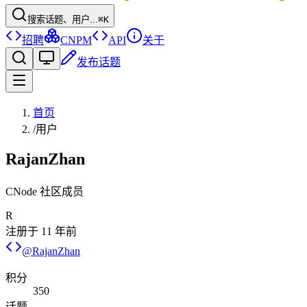
搜索话题、用户...
⌘K
招聘
CNPM
API
关于
发布话题
首页
/
用户
RajanZhan
CNode 社区成员
R
注册于
11 年前
@
RajanZhan
积分
350
话题