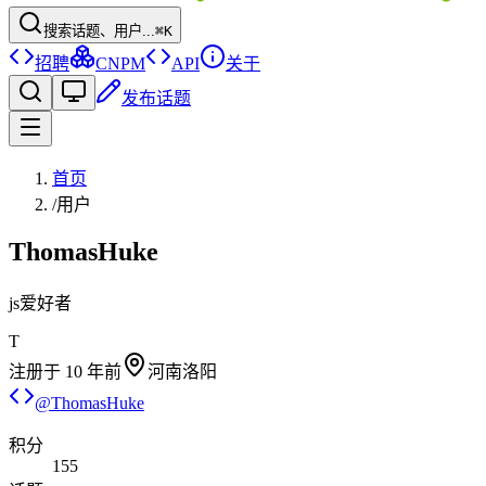
搜索话题、用户...
⌘K
招聘
CNPM
API
关于
发布话题
首页
/
用户
ThomasHuke
js爱好者
T
注册于
10 年前
河南洛阳
@
ThomasHuke
积分
155