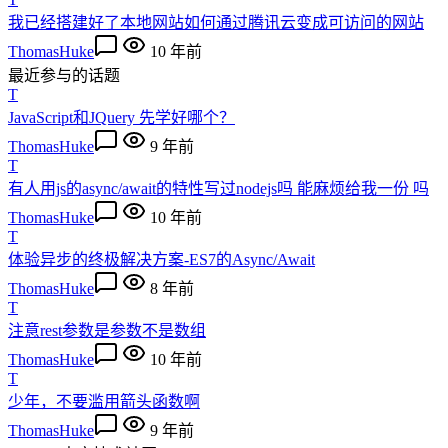
我已经搭建好了本地网站如何通过腾讯云变成可访问的网站
ThomasHuke
10 年前
最近参与的话题
T
JavaScript和JQuery 先学好哪个？
ThomasHuke
9 年前
T
有人用js的async/await的特性写过nodejs吗 能麻烦给我一份 吗
ThomasHuke
10 年前
T
体验异步的终极解决方案-ES7的Async/Await
ThomasHuke
8 年前
T
注意rest参数是参数不是数组
ThomasHuke
10 年前
T
少年，不要滥用箭头函数啊
ThomasHuke
9 年前