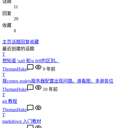
话题
11
回复
20
收藏
0
主页
话题
回复
收藏
最近创建的话题
T
想知道 \xa0 和\u feff的区别。
ThomasHuke
9 年前
T
我centos nodejs服务器配置出现问题。请看图，多谢各位
ThomasHuke
10 年前
T
git 教程
ThomasHuke
T
markdown 入门教材