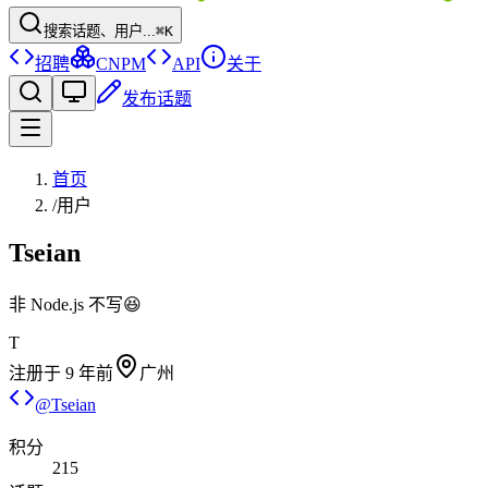
搜索话题、用户...
⌘K
招聘
CNPM
API
关于
发布话题
首页
/
用户
Tseian
非 Node.js 不写😆
T
注册于
9 年前
广州
@
Tseian
积分
215