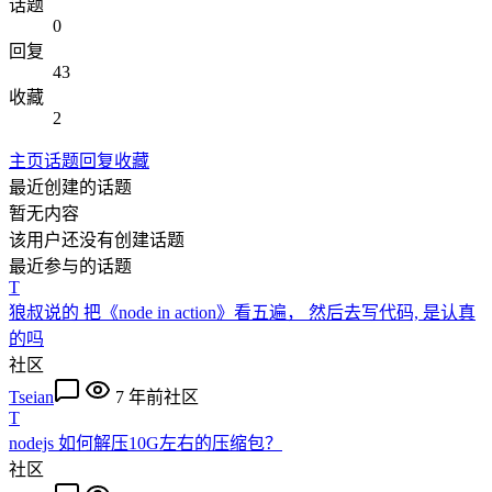
话题
0
回复
43
收藏
2
主页
话题
回复
收藏
最近创建的话题
暂无内容
该用户还没有创建话题
最近参与的话题
T
狼叔说的 把《node in action》看五遍， 然后去写代码, 是认真
的吗
社区
Tseian
7 年前
社区
T
nodejs 如何解压10G左右的压缩包？
社区