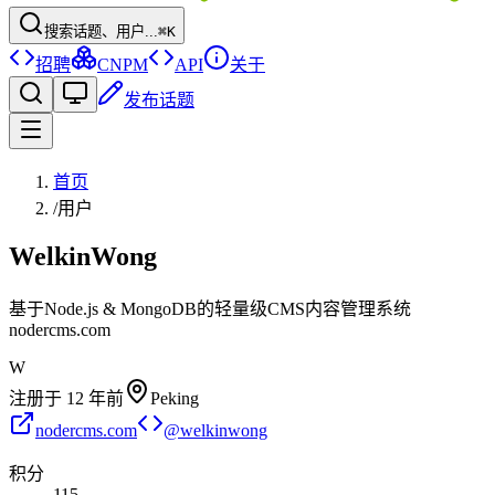
搜索话题、用户...
⌘K
招聘
CNPM
API
关于
发布话题
首页
/
用户
WelkinWong
基于Node.js & MongoDB的轻量级CMS内容管理系统
nodercms.com
W
注册于
12 年前
Peking
nodercms.com
@
welkinwong
积分
115