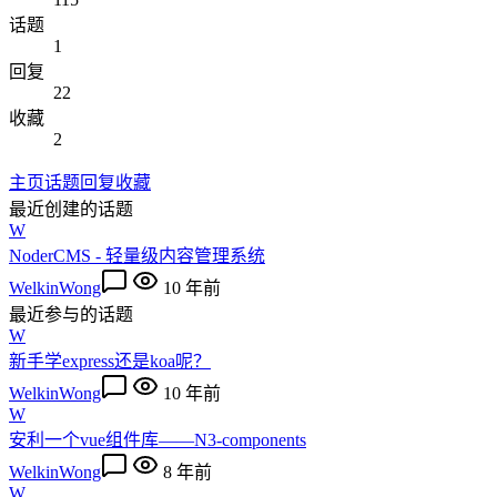
话题
1
回复
22
收藏
2
主页
话题
回复
收藏
最近创建的话题
W
NoderCMS - 轻量级内容管理系统
WelkinWong
10 年前
最近参与的话题
W
新手学express还是koa呢？
WelkinWong
10 年前
W
安利一个vue组件库——N3-components
WelkinWong
8 年前
W