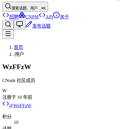
搜索话题、用户...
⌘K
招聘
CNPM
API
关于
发布话题
首页
/
用户
WzFFzW
CNode 社区成员
W
注册于
10 年前
@
WzFFzW
积分
10
话题