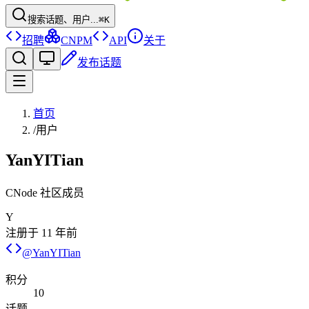
搜索话题、用户...
⌘K
招聘
CNPM
API
关于
发布话题
首页
/
用户
YanYITian
CNode 社区成员
Y
注册于
11 年前
@
YanYITian
积分
10
话题