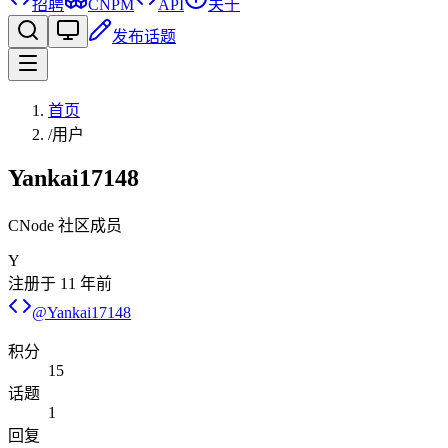
招聘
CNPM
API
关于
发布话题
首页
/
用户
Yankai17148
CNode 社区成员
Y
注册于
11 年前
@
Yankai17148
积分
15
话题
1
回复