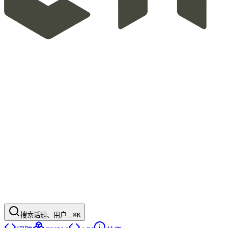
搜索话题、用户...
⌘K