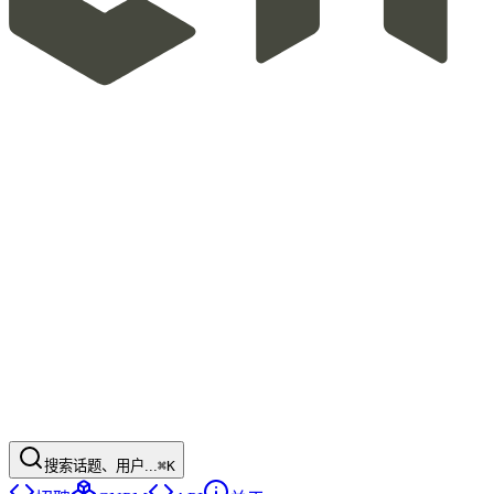
搜索话题、用户...
⌘K