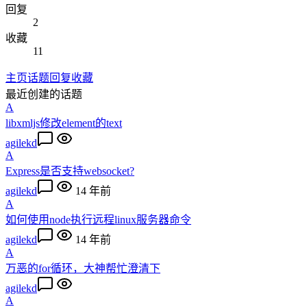
回复
2
收藏
11
主页
话题
回复
收藏
最近创建的话题
A
libxmljs修改element的text
agilekd
A
Express是否支持websocket?
agilekd
14 年前
A
如何使用node执行远程linux服务器命令
agilekd
14 年前
A
万恶的for循环，大神帮忙澄清下
agilekd
A