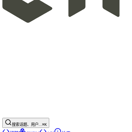
搜索话题、用户...
⌘K