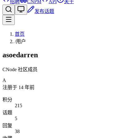
招聘
CNPM
API
关于
发布话题
首页
/
用户
asoedarren
CNode 社区成员
A
注册于
14 年前
积分
215
话题
5
回复
38