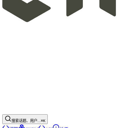
搜索话题、用户...
⌘K