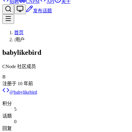
招聘
CNPM
API
关于
发布话题
首页
/
用户
babylikebird
CNode 社区成员
B
注册于
10 年前
@
babylikebird
积分
5
话题
0
回复