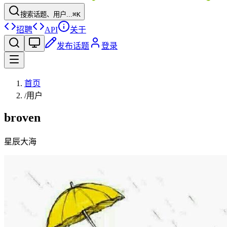
搜索话题、用户...
⌘K
招聘
API
关于
发布话题
登录
首页
/
用户
broven
星辰大海