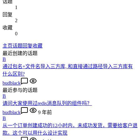
话题
1
回复
2
收藏
0
主页
话题
回复
收藏
最近创建的话题
B
通过包名+文件名导入三方库, 和直接通过路径导入三方库有
什么区别?
budblack
最近参与的话题
B
请问大家使用过redis消息队列的组件吗？
budblack
9 年前
B
从一个订单创建成功的12小时内，未成功发货，需要给客户退
款。这个可以用什么设计实现