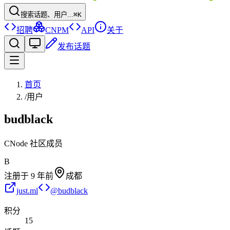
搜索话题、用户...
⌘K
招聘
CNPM
API
关于
发布话题
首页
/
用户
budblack
CNode 社区成员
B
注册于
9 年前
成都
just.ml
@
budblack
积分
15