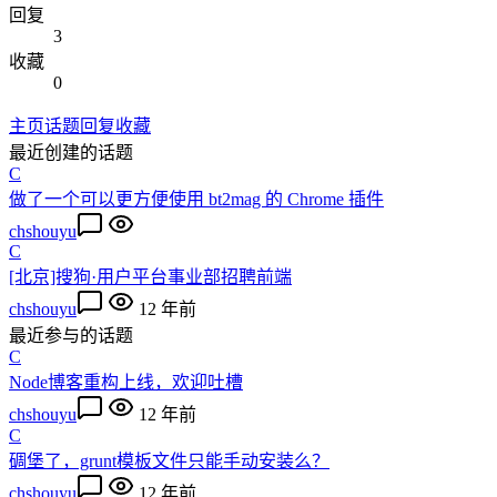
回复
3
收藏
0
主页
话题
回复
收藏
最近创建的话题
C
做了一个可以更方便使用 bt2mag 的 Chrome 插件
chshouyu
C
[北京]搜狗·用户平台事业部招聘前端
chshouyu
12 年前
最近参与的话题
C
Node博客重构上线，欢迎吐槽
chshouyu
12 年前
C
碉堡了，grunt模板文件只能手动安装么？
chshouyu
12 年前