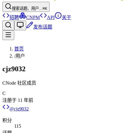
搜索话题、用户...
⌘K
招聘
CNPM
API
关于
发布话题
首页
/
用户
cjz9032
CNode 社区成员
C
注册于
11 年前
@
cjz9032
积分
115
话题