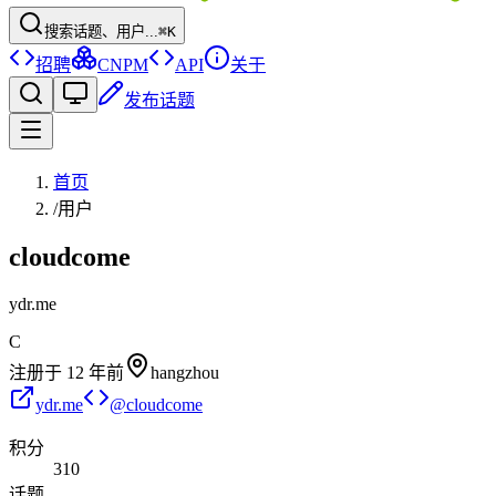
搜索话题、用户...
⌘K
招聘
CNPM
API
关于
发布话题
首页
/
用户
cloudcome
ydr.me
C
注册于
12 年前
hangzhou
ydr.me
@
cloudcome
积分
310
话题