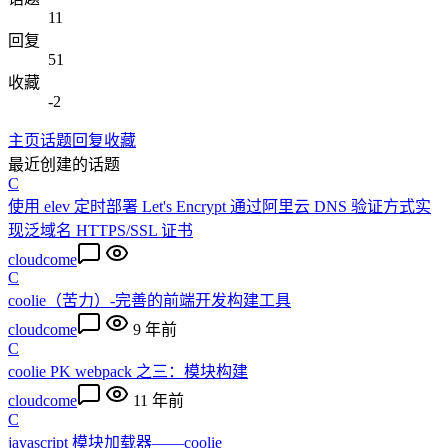
11
回复
51
收藏
-2
主页
话题
回复
收藏
最近创建的话题
C
使用 elev 定时部署 Let's Encrypt 通过阿里云 DNS 验证方式实
现泛域名 HTTPS/SSL 证书
cloudcome
C
coolie（苦力）-完善的前端开发构建工具
cloudcome
9 年前
C
coolie PK webpack 之三：模块构建
cloudcome
11 年前
C
javascript 模块加载器——coolie