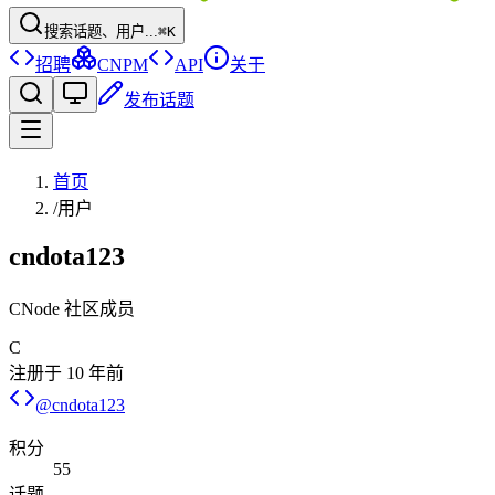
搜索话题、用户...
⌘K
招聘
CNPM
API
关于
发布话题
首页
/
用户
cndota123
CNode 社区成员
C
注册于
10 年前
@
cndota123
积分
55
话题