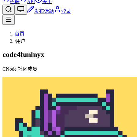
招聘
API
关于
发布话题
登录
首页
/
用户
code4funlnyx
CNode 社区成员