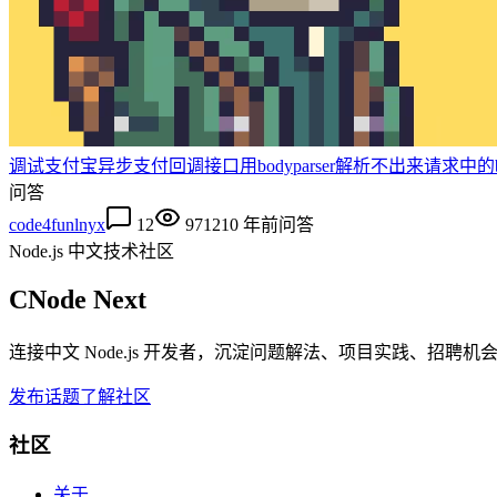
调试支付宝异步支付回调接口用bodyparser解析不出来请求中的
问答
code4funlnyx
12
9712
10 年前
问答
Node.js 中文技术社区
CNode Next
连接中文 Node.js 开发者，沉淀问题解法、项目实践、招聘
发布话题
了解社区
社区
关于