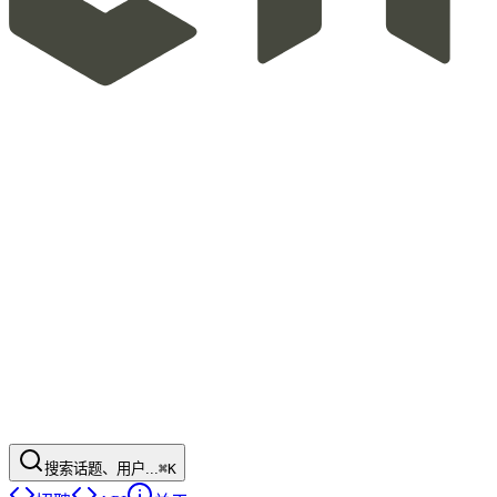
搜索话题、用户...
⌘K