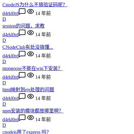
CnodeJS为什么不搞验证码呢？
d4rkl0rd
14 年前
D
session的问题，求教
d4rkl0rd
14 年前
D
CNodeClub有处没搞懂...
d4rkl0rd
14 年前
D
mongoose不能在win下安装？
d4rkl0rd
14 年前
D
html映射到ejs处理的问题
d4rkl0rd
14 年前
D
npm安装的模块都放哪里啊？
d4rkl0rd
14 年前
D
cnodejs用了express 吗？