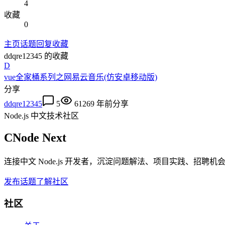
4
收藏
0
主页
话题
回复
收藏
ddqre12345
的收藏
D
vue全家桶系列之网易云音乐(仿安卓移动版)
分享
ddqre12345
5
6126
9 年前
分享
Node.js 中文技术社区
CNode Next
连接中文 Node.js 开发者，沉淀问题解法、项目实践、招聘
发布话题
了解社区
社区