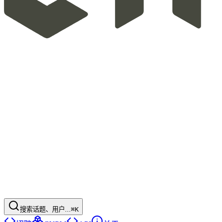
搜索话题、用户...
⌘K