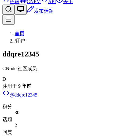
招聘
CNPM
API
关于
发布话题
首页
/
用户
ddqre12345
CNode 社区成员
D
注册于
9 年前
@
ddqre12345
积分
30
话题
2
回复