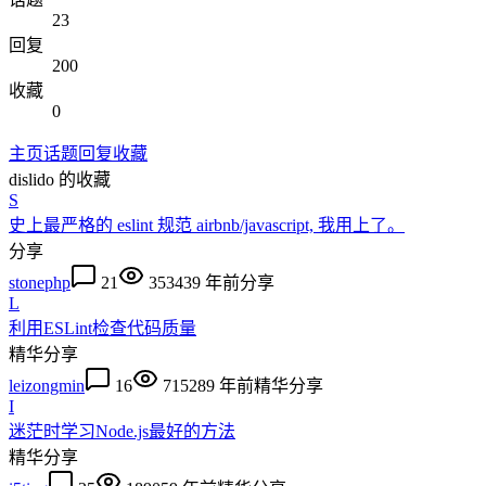
23
回复
200
收藏
0
主页
话题
回复
收藏
dislido
的收藏
S
史上最严格的 eslint 规范 airbnb/javascript, 我用上了。
分享
stonephp
21
35343
9 年前
分享
L
利用ESLint检查代码质量
精华
分享
leizongmin
16
71528
9 年前
精华
分享
I
迷茫时学习Node.js最好的方法
精华
分享