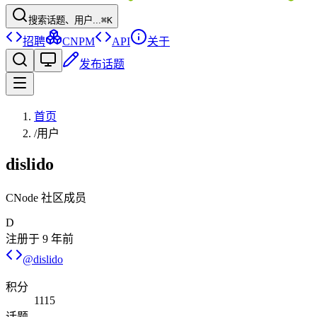
搜索话题、用户...
⌘K
招聘
CNPM
API
关于
发布话题
首页
/
用户
dislido
CNode 社区成员
D
注册于
9 年前
@
dislido
积分
1115
话题