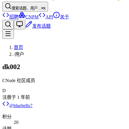
搜索话题、用户...
⌘K
招聘
CNPM
API
关于
发布话题
首页
/
用户
dk002
CNode 社区成员
D
注册于
1 年前
@
bluebellx7
积分
20
话题