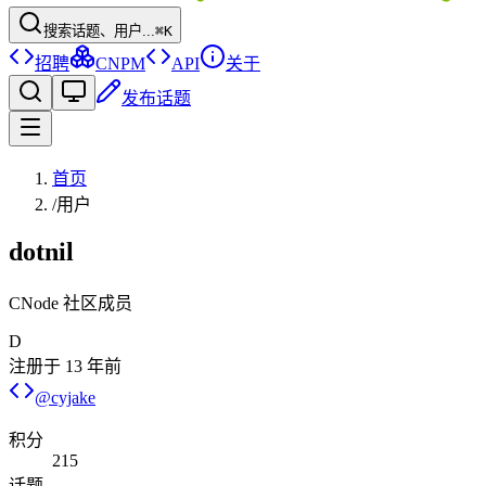
搜索话题、用户...
⌘K
招聘
CNPM
API
关于
发布话题
首页
/
用户
dotnil
CNode 社区成员
D
注册于
13 年前
@
cyjake
积分
215
话题