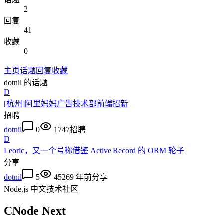
2
回复
41
收藏
0
主页
话题
回复
收藏
dotnil
的话题
D
[杭州]阿里妈妈广告技术部前端招新
招聘
dotnil
0
1747
招聘
D
Leoric，又一个号称借鉴 Active Record 的 ORM 轮子
分享
dotnil
5
4526
9 年前
分享
Node.js 中文技术社区
CNode Next