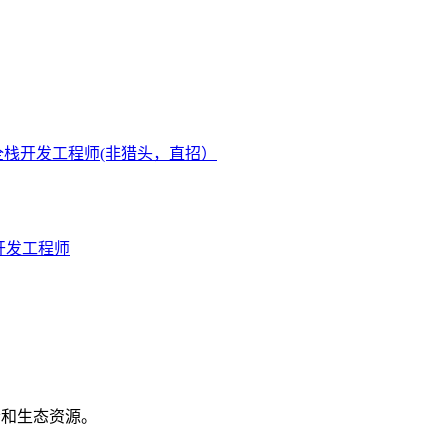
端/全栈开发工程师(非猎头，直招）
K]开发工程师
机会和生态资源。