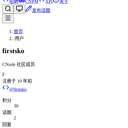
招聘
CNPM
API
关于
发布话题
首页
/
用户
firstsko
CNode 社区成员
F
注册于
10 年前
@
firstsko
积分
30
话题
2
回复