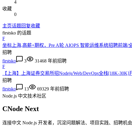
4
收藏
0
主页
话题
回复
收藏
firstsko
的话题
F
坐标上海,高薪+期权，Pre A轮 AIOPS 智能运维系统招聘前
招聘
firstsko
3
3146
8 年前
招聘
F
【上海】上海证券交易所招Nodejs/Web/DevOps全栈[18K-30
招聘
firstsko
13
6932
9 年前
招聘
Node.js 中文技术社区
CNode Next
连接中文 Node.js 开发者，沉淀问题解法、项目实践、招聘