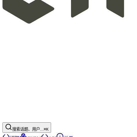
搜索话题、用户...
⌘K