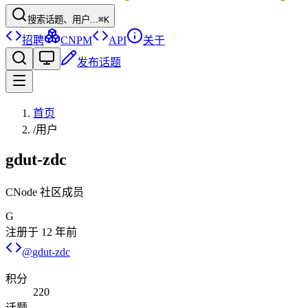
搜索话题、用户...
⌘K
招聘
CNPM
API
关于
发布话题
首页
/
用户
gdut-zdc
CNode 社区成员
G
注册于
12 年前
@
gdut-zdc
积分
220
话题