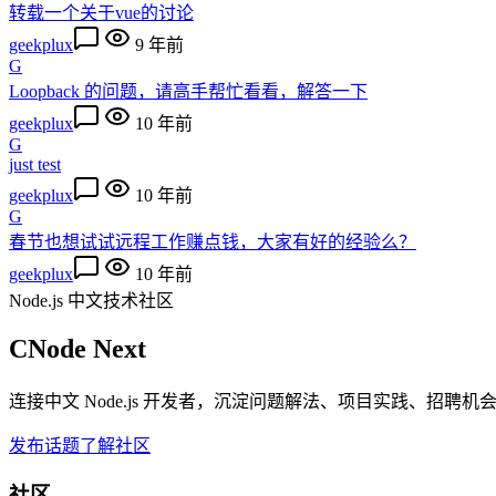
转载一个关于vue的讨论
geekplux
9 年前
G
Loopback 的问题，请高手帮忙看看，解答一下
geekplux
10 年前
G
just test
geekplux
10 年前
G
春节也想试试远程工作赚点钱，大家有好的经验么？
geekplux
10 年前
Node.js 中文技术社区
CNode Next
连接中文 Node.js 开发者，沉淀问题解法、项目实践、招聘
发布话题
了解社区
社区