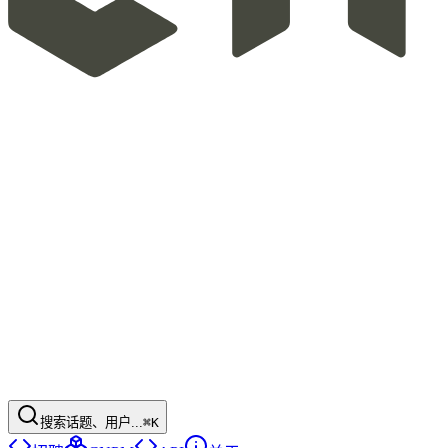
搜索话题、用户...
⌘K