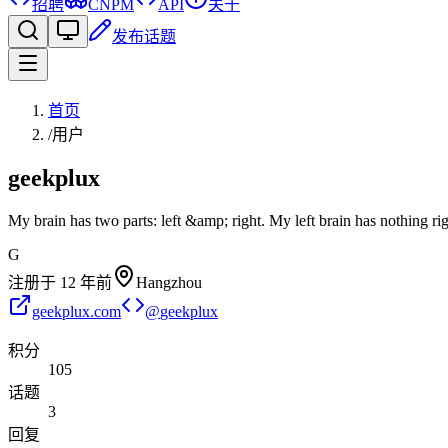
招聘
CNPM
API
关于
发布话题
首页
/
用户
geekplux
My brain has two parts: left &amp; right. My left brain has nothing rig
G
注册于
12 年前
Hangzhou
geekplux.com
@
geekplux
积分
105
话题
3
回复