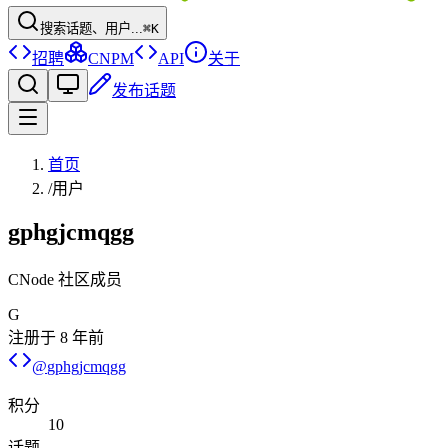
搜索话题、用户...
⌘K
招聘
CNPM
API
关于
发布话题
首页
/
用户
gphgjcmqgg
CNode 社区成员
G
注册于
8 年前
@
gphgjcmqgg
积分
10
话题