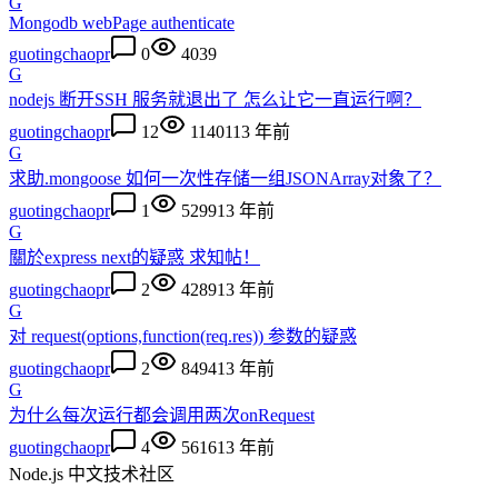
G
Mongodb webPage authenticate
guotingchaopr
0
4039
G
nodejs 断开SSH 服务就退出了 怎么让它一直运行啊？
guotingchaopr
12
11401
13 年前
G
求助.mongoose 如何一次性存储一组JSONArray对象了？
guotingchaopr
1
5299
13 年前
G
關於express next的疑惑 求知帖！
guotingchaopr
2
4289
13 年前
G
对 request(options,function(req.res)) 参数的疑惑
guotingchaopr
2
8494
13 年前
G
为什么每次运行都会调用两次onRequest
guotingchaopr
4
5616
13 年前
Node.js 中文技术社区