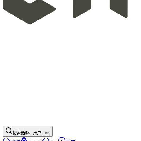
搜索话题、用户...
⌘K