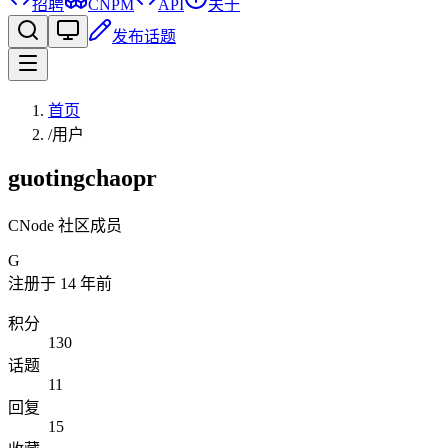
招聘
CNPM
API
关于
发布话题
首页
/
用户
guotingchaopr
CNode 社区成员
G
注册于
14 年前
积分
130
话题
11
回复
15