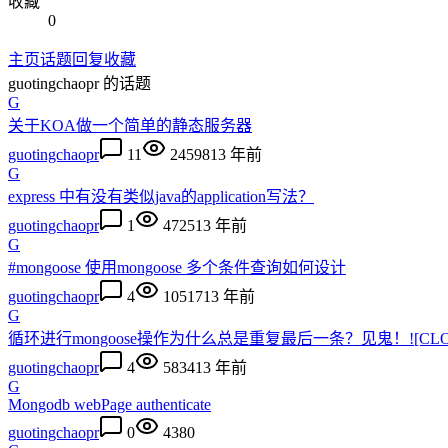
收藏
0
主页
话题
回复
收藏
guotingchaopr
的话题
G
关于KOA做一个简单的静态服务器
guotingchaopr
11
24598
13 年前
G
express 中有没有类似java的application写法？
guotingchaopr
1
4725
13 年前
G
#mongoose 使用mongoose 多个条件查询如何设计
guotingchaopr
4
10517
13 年前
G
循环进行mongoose操作为什么总是重复最后一条？见鬼！![CLO
guotingchaopr
4
5834
13 年前
G
Mongodb webPage authenticate
guotingchaopr
0
4380