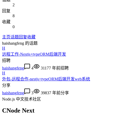
2
回复
8
收藏
0
主页
话题
回复
收藏
haishangfeng
的话题
H
远程工作-Nestjs+typeORM后端开发
招聘
haishangfeng
4
3117
7 年前
招聘
H
外包-远程合作-nestjs+typeORM后端开发web系统
分享
haishangfeng
3
3983
7 年前
分享
Node.js 中文技术社区
CNode Next