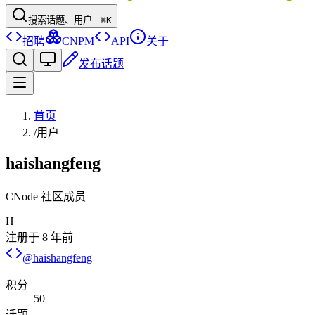
搜索话题、用户...
⌘K
招聘
CNPM
API
关于
发布话题
首页
/
用户
haishangfeng
CNode 社区成员
H
注册于
8 年前
@
haishangfeng
积分
50
话题