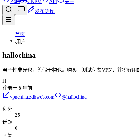
招聘
CNPM
API
关于
发布话题
首页
/
用户
hallochina
君子性非异也，善假于物也。购买、测试付费VPN，并将好用
H
注册于
8 年前
vpnchina.zdhweb.com
@
hallochina
积分
25
话题
0
回复