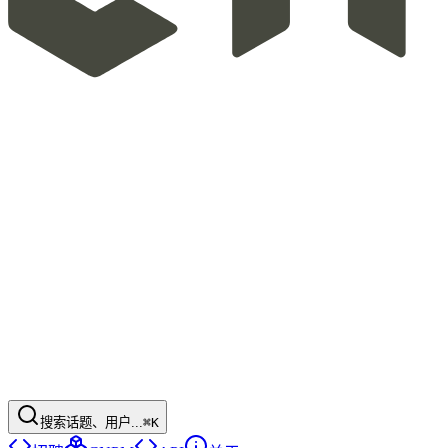
搜索话题、用户...
⌘K