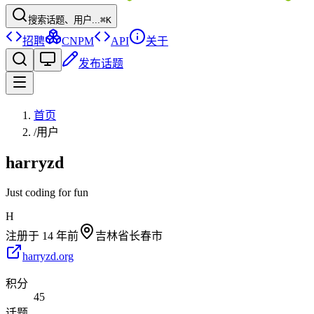
搜索话题、用户...
⌘K
招聘
CNPM
API
关于
发布话题
首页
/
用户
harryzd
Just coding for fun
H
注册于
14 年前
吉林省长春市
harryzd.org
积分
45
话题