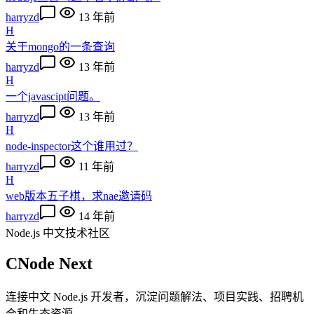
harryzd
13 年前
H
关于mongo的一条查询
harryzd
13 年前
H
一个javascipt问题。
harryzd
13 年前
H
node-inspector这个谁用过？
harryzd
11 年前
H
web版本五子棋，求nae邀请码
harryzd
14 年前
Node.js 中文技术社区
CNode Next
连接中文 Node.js 开发者，沉淀问题解法、项目实践、招聘机
会和生态资源。