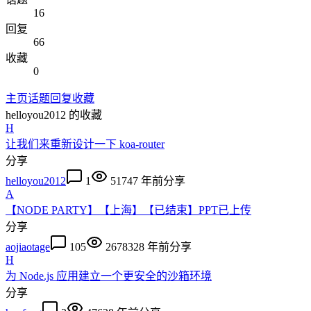
16
回复
66
收藏
0
主页
话题
回复
收藏
helloyou2012
的收藏
H
让我们来重新设计一下 koa-router
分享
helloyou2012
1
5174
7 年前
分享
A
【NODE PARTY】【上海】【已结束】PPT已上传
分享
aojiaotage
105
267832
8 年前
分享
H
为 Node.js 应用建立一个更安全的沙箱环境
分享