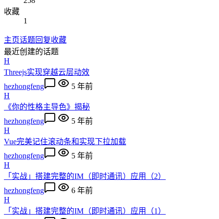
258
收藏
1
主页
话题
回复
收藏
最近创建的话题
H
Threejs实现穿越云层动效
hezhongfeng
5 年前
H
《你的性格主导色》揭秘
hezhongfeng
5 年前
H
Vue完美记住滚动条和实现下拉加载
hezhongfeng
5 年前
H
「实战」搭建完整的IM（即时通讯）应用（2）
hezhongfeng
6 年前
H
「实战」搭建完整的IM（即时通讯）应用（1）