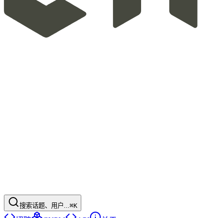
搜索话题、用户...
⌘K