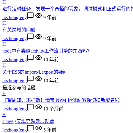
H
进行定时任务，发现一个奇怪的现象，调试模式和正式运行的
hezhongfeng
9 年前
H
有关跨域的问题
hezhongfeng
9 年前
H
node中有类似activity工作流引擎的东西吗？
hezhongfeng
10 年前
H
关于ES6的import和export的疑问
hezhongfeng
10 年前
最近参与的话题
H
【望周知，求扩散】淘宝 NPM 镜像站喊你切换新域名啦
hezhongfeng
10 个月前
H
Threejs实现穿越云层动效
hezhongfeng
5 年前