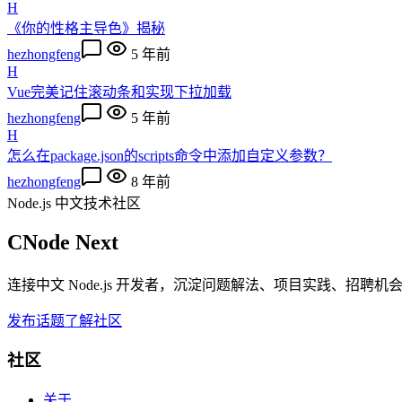
H
《你的性格主导色》揭秘
hezhongfeng
5 年前
H
Vue完美记住滚动条和实现下拉加载
hezhongfeng
5 年前
H
怎么在package.json的scripts命令中添加自定义参数？
hezhongfeng
8 年前
Node.js 中文技术社区
CNode Next
连接中文 Node.js 开发者，沉淀问题解法、项目实践、招聘
发布话题
了解社区
社区
关于