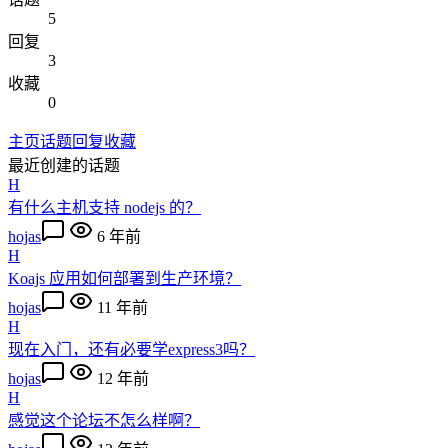
5
回复
3
收藏
0
主页
话题
回复
收藏
最近创建的话题
H
有什么主机支持 nodejs 的？
hojas
6 年前
H
Koajs 应用如何部署到生产环境？
hojas
11 年前
H
现在入门，还有必要学express3吗？
hojas
12 年前
H
感觉这个论坛不怎么样啊？