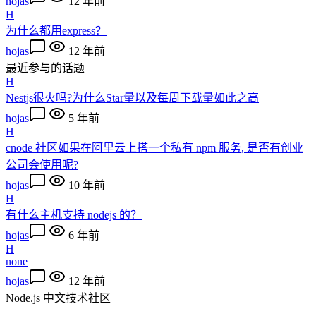
hojas
12 年前
H
为什么都用express？
hojas
12 年前
最近参与的话题
H
Nestjs很火吗?为什么Star量以及每周下载量如此之高
hojas
5 年前
H
cnode 社区如果在阿里云上搭一个私有 npm 服务, 是否有创业
公司会使用呢?
hojas
10 年前
H
有什么主机支持 nodejs 的？
hojas
6 年前
H
none
hojas
12 年前
Node.js 中文技术社区