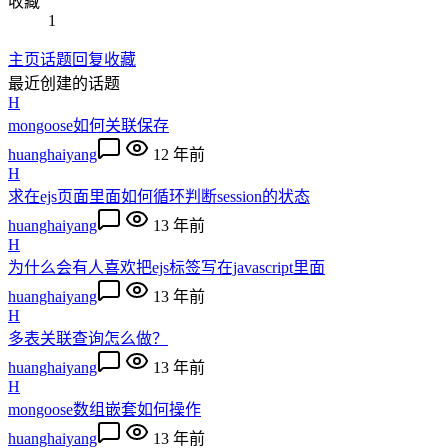
收藏
1
主页
话题
回复
收藏
最近创建的话题
H
mongoose如何关联保存
huanghaiyang
12 年前
H
求在ejs页面里面如何循环判断session的状态
huanghaiyang
13 年前
H
为什么会有人喜欢把ejs标签写在javascript里面
huanghaiyang
13 年前
H
多表关联查询怎么做？
huanghaiyang
13 年前
H
mongoose数组嵌套如何操作
huanghaiyang
13 年前