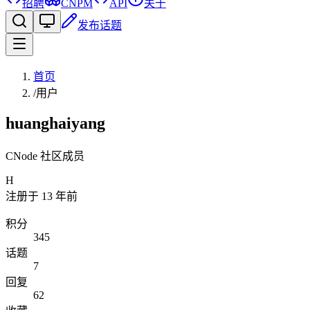
招聘
CNPM
API
关于
发布话题
首页
/
用户
huanghaiyang
CNode 社区成员
H
注册于
13 年前
积分
345
话题
7
回复
62