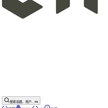
搜索话题、用户...
⌘K