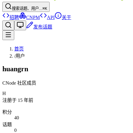
搜索话题、用户...
⌘K
招聘
CNPM
API
关于
发布话题
首页
/
用户
huangrn
CNode 社区成员
H
注册于
15 年前
积分
40
话题
0