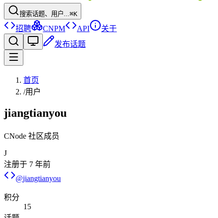
搜索话题、用户...
⌘K
招聘
CNPM
API
关于
发布话题
首页
/
用户
jiangtianyou
CNode 社区成员
J
注册于
7 年前
@
jiangtianyou
积分
15
话题