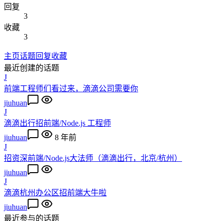
回复
3
收藏
3
主页
话题
回复
收藏
最近创建的话题
J
前端工程师们看过来，滴滴公司需要你
jiuhuan
J
滴滴出行招前端/Node.js 工程师
jiuhuan
8 年前
J
招资深前端/Node.js大法师（滴滴出行，北京/杭州）
jiuhuan
J
滴滴杭州办公区招前端大牛啦
jiuhuan
最近参与的话题