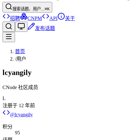
搜索话题、用户...
⌘K
招聘
CNPM
API
关于
发布话题
首页
/
用户
lcyangily
CNode 社区成员
L
注册于
12 年前
@
lcyangily
积分
95
话题