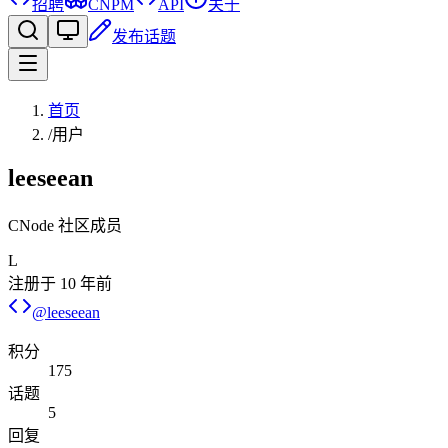
招聘
CNPM
API
关于
发布话题
首页
/
用户
leeseean
CNode 社区成员
L
注册于
10 年前
@
leeseean
积分
175
话题
5
回复