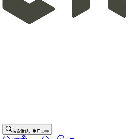
搜索话题、用户...
⌘K