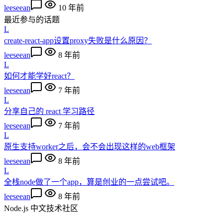
leeseean
10 年前
最近参与的话题
L
create-react-app设置proxy失败是什么原因？
leeseean
8 年前
L
如何才能学好react？
leeseean
7 年前
L
分享自己的 react 学习路径
leeseean
7 年前
L
原生支持worker之后，会不会出现这样的web框架
leeseean
8 年前
L
全栈node做了一个app，算是创业的一点尝试吧。
leeseean
8 年前
Node.js 中文技术社区