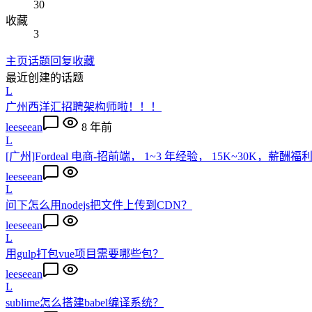
30
收藏
3
主页
话题
回复
收藏
最近创建的话题
L
广州西洋汇招聘架构师啦！！！
leeseean
8 年前
L
[广州]Fordeal 电商-招前端， 1~3 年经验， 15K~30K
leeseean
L
问下怎么用nodejs把文件上传到CDN？
leeseean
L
用gulp打包vue项目需要哪些包？
leeseean
L
sublime怎么搭建babel编译系统？