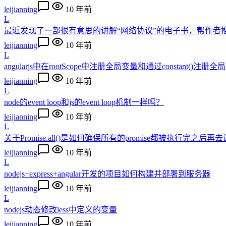
leijianning
10 年前
L
最近发现了一部很有意思的讲解“网络协议”的电子书，帮作者
leijianning
10 年前
L
angularjs中在rootScope中注册全局变量和通过constant()
leijianning
10 年前
L
node的event loop和js的event loop机制一样吗？
leijianning
10 年前
L
关于Promise.all()是如何确保所有的promise都被执行完之后再去调用re
leijianning
10 年前
L
nodejs+express+angular开发的项目如何构建并部署到服务器
leijianning
10 年前
L
nodejs动态修改less中定义的变量
leijianning
10 年前