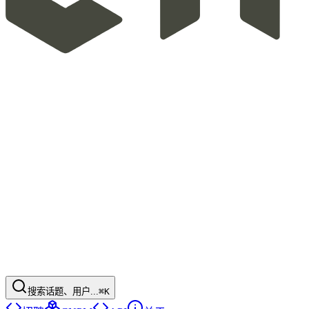
搜索话题、用户...
⌘K