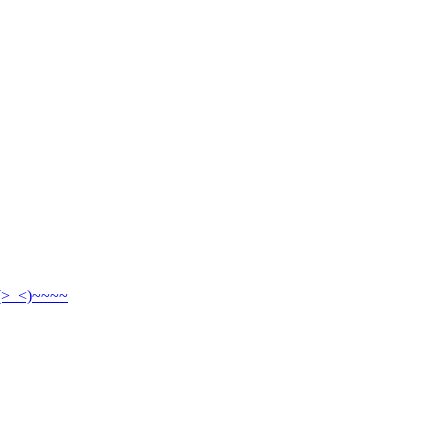
<)~~~~