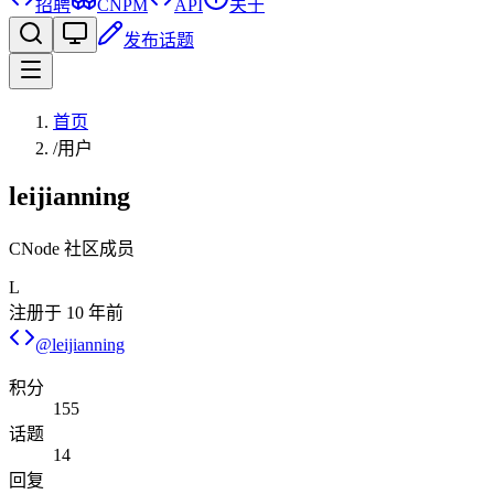
招聘
CNPM
API
关于
发布话题
首页
/
用户
leijianning
CNode 社区成员
L
注册于
10 年前
@
leijianning
积分
155
话题
14
回复