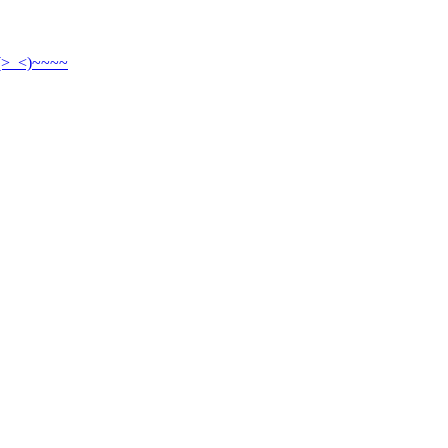
<)~~~~