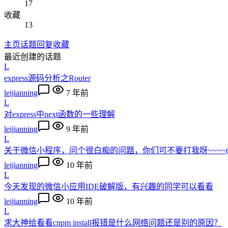
17
收藏
13
主页
话题
回复
收藏
最近创建的话题
L
express源码分析之Router
leijianning
7 年前
L
对express中next函数的一些理解
leijianning
9 年前
L
关于微信小程序，问个很白痴的问题，你们可不要打我呀~~~~(>_
leijianning
10 年前
L
今天发现的微信小应用IDE破解版，有兴趣的同学可以看看
leijianning
10 年前
L
求大神给看看cnpm install报错是什么网络问题还是别的原因？